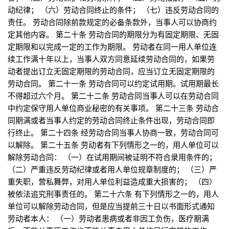
动纪律； （六）劳动合同终止的条件； （七）违反劳动合同的
责任。 劳动合同除前款规定的必备条款外，当事人可以协商约
定其他内容。 第二十条 劳动合同的期限分为有固定期限、无固
定期限和以完成一定的工作为期限。 劳动者在同一用人单位连
续工作满十年以上，当事人双方同意延续劳动合同的，如果劳
动者提出订立无固定期限的劳动合同，应当订立无固定期限的
劳动合同。 第二十一条 劳动合同可以约定试用期。试用期最长
不得超过六个月。 第二十二条 劳动合同当事人可以在劳动合同
中约定保守用人单位商业秘密的有关事项。 第二十三条 劳动合
同期满或者当事人约定的劳动合同终止条件出现，劳动合同即
行终止。 第二十四条 经劳动合同当事人协商一致，劳动合同可
以解除。 第二十五条 劳动者有下列情形之一的，用人单位可以
解除劳动合同： （一）在试用期间被证明不符合录用条件的；
（二）严重违反劳动纪律或者用人单位规章制度的； （三）严
重失职，营私舞弊，对用人单位利益造成重大损害的； （四）
被依法追究刑事责任的。 第二十六条 有下列情形之一的，用人
单位可以解除劳动合同，但是应当提前三十日以书面形式通知
劳动者本人： （一）劳动者患病或者非因工负伤，医疗期满