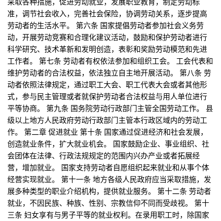
采取各种措施，促进劳动就业，发展职业教育，制定劳动标
准，调节社会收入，完善社会保险，协调劳动关系，逐步提高
劳动者的生活水平。 第六条 国家提倡劳动者参加社会义务劳
动，开展劳动竞赛和合理化建议活动，鼓励和保护劳动者进行
科学研究、技术革新和发明创造，表彰和奖励劳动模范和先进
工作者。 第七条 劳动者有权依法参加和组织工会。 工会代表和
维护劳动者的合法权益，依法独立自主地开展活动。 第八条 劳
动者依照法律规定，通过职工大会、职工代表大会或者其他形
式，参与民主管理或者就保护劳动者合法权益与用人单位进行
平等协商。 第九条 国务院劳动行政部门主管全国劳动工作。 县
级以上地方人民政府劳动行政部门主管本行政区域内的劳动工
作。 第二章 促进就业 第十条 国家通过促进经济和社会发展，
创造就业条件，扩大就业机会。 国家鼓励企业、事业组织、社
会团体在法律、行政法规规定的范围内兴办产业或者拓展经
营，增加就业。 国家支持劳动者自愿组织起来就业和从事个体
经营实现就业。 第十一条 地方各级人民政府应当采取措施，发
展多种类型的职业介绍机构，提供就业服务。 第十二条 劳动者
就业，不因民族、种族、性别、宗教信仰不同而受歧视。 第十
三条 妇女享有与男子平等的就业权利。在录用职工时，除国家