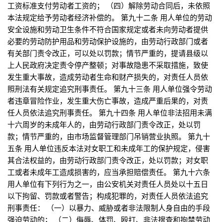
工资标准支付劳动者工资的； （四）解除劳动合同后，未依照
本法规定给予劳动者经济补偿的。 第九十二条 用人单位的劳动
安全设施和劳动卫生条件不符合国家规定或者未向劳动者提供
必要的劳动防护用品和劳动保护设施的，由劳动行政部门或者
有关部门责令改正，可以处以罚款；情节严重的，提请县级以
上人民政府决定责令停产整顿；对事故隐患不采取措施，致使
发生重大事故，造成劳动者生命和财产损失的，对责任人员依
照刑法有关规定追究刑事责任。 第九十三条 用人单位强令劳动
者违章冒险作业，发生重大伤亡事故，造成严重后果的，对责
任人员依法追究刑事责任。 第九十四条 用人单位非法招用未满
十六周岁的未成年人的，由劳动行政部门责令改正，处以罚
款；情节严重的，由市场监督管理部门吊销营业执照。 第九十
五条 用人单位违反本法对女职工和未成年工的保护规定，侵害
其合法权益的，由劳动行政部门责令改正，处以罚款；对女职
工或者未成年工造成损害的，应当承担赔偿责任。 第九十六条
用人单位有下列行为之一，由公安机关对责任人员处以十五日
以下拘留、罚款或者警告；构成犯罪的，对责任人员依法追究
刑事责任： （一）以暴力、威胁或者非法限制人身自由的手段
强迫劳动的； （二）侮辱、体罚、殴打、非法搜查和拘禁劳动