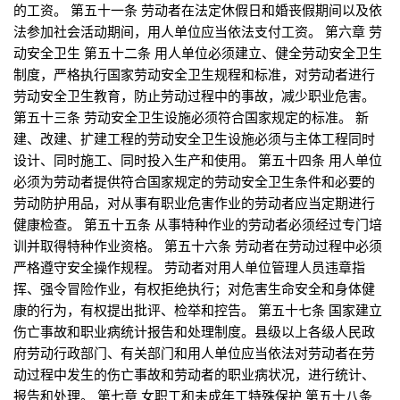
的工资。 第五十一条 劳动者在法定休假日和婚丧假期间以及依
法参加社会活动期间，用人单位应当依法支付工资。 第六章 劳
动安全卫生 第五十二条 用人单位必须建立、健全劳动安全卫生
制度，严格执行国家劳动安全卫生规程和标准，对劳动者进行
劳动安全卫生教育，防止劳动过程中的事故，减少职业危害。
第五十三条 劳动安全卫生设施必须符合国家规定的标准。 新
建、改建、扩建工程的劳动安全卫生设施必须与主体工程同时
设计、同时施工、同时投入生产和使用。 第五十四条 用人单位
必须为劳动者提供符合国家规定的劳动安全卫生条件和必要的
劳动防护用品，对从事有职业危害作业的劳动者应当定期进行
健康检查。 第五十五条 从事特种作业的劳动者必须经过专门培
训并取得特种作业资格。 第五十六条 劳动者在劳动过程中必须
严格遵守安全操作规程。 劳动者对用人单位管理人员违章指
挥、强令冒险作业，有权拒绝执行；对危害生命安全和身体健
康的行为，有权提出批评、检举和控告。 第五十七条 国家建立
伤亡事故和职业病统计报告和处理制度。县级以上各级人民政
府劳动行政部门、有关部门和用人单位应当依法对劳动者在劳
动过程中发生的伤亡事故和劳动者的职业病状况，进行统计、
报告和处理。 第七章 女职工和未成年工特殊保护 第五十八条