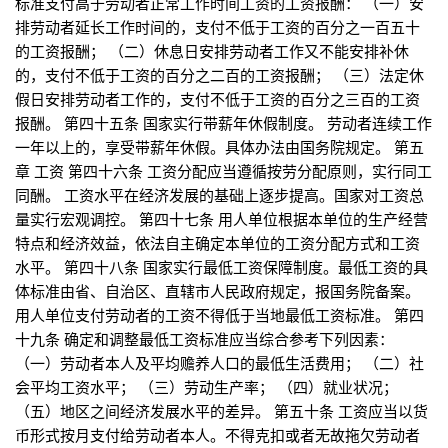
标准支付高于劳动者正常工作时间工资的工资报酬： （一）安
排劳动者延长工作时间的，支付不低于工资的百分之一百五十
的工资报酬； （二）休息日安排劳动者工作又不能安排补休
的，支付不低于工资的百分之二百的工资报酬； （三）法定休
假日安排劳动者工作的，支付不低于工资的百分之三百的工资
报酬。 第四十五条 国家实行带薪年休假制度。 劳动者连续工作
一年以上的，享受带薪年休假。具体办法由国务院规定。 第五
章 工资 第四十六条 工资分配应当遵循按劳分配原则，实行同工
同酬。 工资水平在经济发展的基础上逐步提高。国家对工资总
量实行宏观调控。 第四十七条 用人单位根据本单位的生产经营
特点和经济效益，依法自主确定本单位的工资分配方式和工资
水平。 第四十八条 国家实行最低工资保障制度。最低工资的具
体标准由省、自治区、直辖市人民政府规定，报国务院备案。
用人单位支付劳动者的工资不得低于当地最低工资标准。 第四
十九条 确定和调整最低工资标准应当综合参考下列因素：
（一）劳动者本人及平均赡养人口的最低生活费用； （二）社
会平均工资水平； （三）劳动生产率； （四）就业状况；
（五）地区之间经济发展水平的差异。 第五十条 工资应当以货
币形式按月支付给劳动者本人。不得克扣或者无故拖欠劳动者