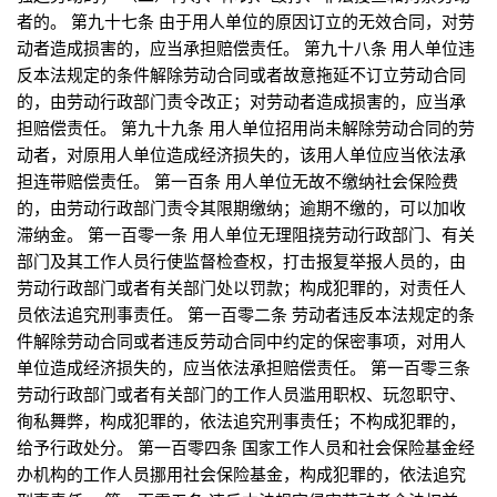
者的。 第九十七条 由于用人单位的原因订立的无效合同，对劳
动者造成损害的，应当承担赔偿责任。 第九十八条 用人单位违
反本法规定的条件解除劳动合同或者故意拖延不订立劳动合同
的，由劳动行政部门责令改正；对劳动者造成损害的，应当承
担赔偿责任。 第九十九条 用人单位招用尚未解除劳动合同的劳
动者，对原用人单位造成经济损失的，该用人单位应当依法承
担连带赔偿责任。 第一百条 用人单位无故不缴纳社会保险费
的，由劳动行政部门责令其限期缴纳；逾期不缴的，可以加收
滞纳金。 第一百零一条 用人单位无理阻挠劳动行政部门、有关
部门及其工作人员行使监督检查权，打击报复举报人员的，由
劳动行政部门或者有关部门处以罚款；构成犯罪的，对责任人
员依法追究刑事责任。 第一百零二条 劳动者违反本法规定的条
件解除劳动合同或者违反劳动合同中约定的保密事项，对用人
单位造成经济损失的，应当依法承担赔偿责任。 第一百零三条
劳动行政部门或者有关部门的工作人员滥用职权、玩忽职守、
徇私舞弊，构成犯罪的，依法追究刑事责任；不构成犯罪的，
给予行政处分。 第一百零四条 国家工作人员和社会保险基金经
办机构的工作人员挪用社会保险基金，构成犯罪的，依法追究