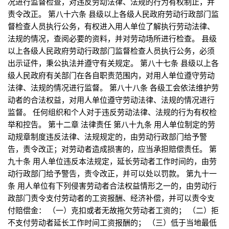
况进行监督检查，对违反劳动法律、法规的行为有权制止，并
责令改正。 第八十六条 县级以上各级人民政府劳动行政部门监
督检查人员执行公务，有权进入用人单位了解执行劳动法律、
法规的情况，查阅必要的资料，并对劳动场所进行检查。 县级
以上各级人民政府劳动行政部门监督检查人员执行公务，必须
出示证件，秉公执法并遵守有关规定。 第八十七条 县级以上各
级人民政府有关部门在各自职责范围内，对用人单位遵守劳动
法律、法规的情况进行监督。 第八十八条 各级工会依法维护劳
动者的合法权益，对用人单位遵守劳动法律、法规的情况进行
监督。 任何组织和个人对于违反劳动法律、法规的行为有权检
举和控告。 第十二章 法律责任 第八十九条 用人单位制定的劳
动规章制度违反法律、法规规定的，由劳动行政部门给予警
告，责令改正；对劳动者造成损害的，应当承担赔偿责任。 第
九十条 用人单位违反本法规定，延长劳动者工作时间的，由劳
动行政部门给予警告，责令改正，并可以处以罚款。 第九十一
条 用人单位有下列侵害劳动者合法权益情形之一的，由劳动行
政部门责令支付劳动者的工资报酬、经济补偿，并可以责令支
付赔偿金： （一）克扣或者无故拖欠劳动者工资的； （二）拒
不支付劳动者延长工作时间工资报酬的； （三）低于当地最低