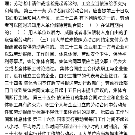
理；劳动者申请仲裁或者提起诉讼的，工会应当依法给予支持
和帮助。 第三十一条 劳动者解除劳动合同，应当提前三十日以
书面形式通知用人单位。 第三十二条 有下列情形之一的，劳动
者可以随时通知用人单位解除劳动合同： （一）在试用期内
的； （二）用人单位以暴力、威胁或者非法限制人身自由的手
段强迫劳动的； （三）用人单位未按照劳动合同约定支付劳动
报酬或者提供劳动条件的。 第三十三条 企业职工一方与企业可
以就劳动报酬、工作时间、休息休假、劳动安全卫生、保险福
利等事项，签订集体合同。集体合同草案应当提交职工代表大
会或者全体职工讨论通过。 集体合同由工会代表职工与企业签
订；没有建立工会的企业，由职工推举的代表与企业签订。 第
三十四条 集体合同签订后应当报送劳动行政部门；劳动行政部
门自收到集体合同文本之日起十五日内未提出异议的，集体合
同即行生效。 第三十五条 依法签订的集体合同对企业和企业全
体职工具有约束力。职工个人与企业订立的劳动合同中劳动条
件和劳动报酬等标准不得低于集体合同的规定。 第四章 工作时
间和休息休假 第三十六条 国家实行劳动者每日工作时间不超过
八小时、平均每周工作时间不超过四十四小时的工时制度。 第
三十七条 对实行计件工作的劳动者，用人单位应当根据本法第