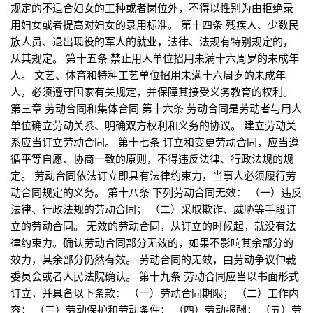
规定的不适合妇女的工种或者岗位外，不得以性别为由拒绝录
用妇女或者提高对妇女的录用标准。 第十四条 残疾人、少数民
族人员、退出现役的军人的就业，法律、法规有特别规定的，
从其规定。 第十五条 禁止用人单位招用未满十六周岁的未成年
人。 文艺、体育和特种工艺单位招用未满十六周岁的未成年
人，必须遵守国家有关规定，并保障其接受义务教育的权利。
第三章 劳动合同和集体合同 第十六条 劳动合同是劳动者与用人
单位确立劳动关系、明确双方权利和义务的协议。 建立劳动关
系应当订立劳动合同。 第十七条 订立和变更劳动合同，应当遵
循平等自愿、协商一致的原则，不得违反法律、行政法规的规
定。 劳动合同依法订立即具有法律约束力，当事人必须履行劳
动合同规定的义务。 第十八条 下列劳动合同无效： （一）违反
法律、行政法规的劳动合同； （二）采取欺诈、威胁等手段订
立的劳动合同。 无效的劳动合同，从订立的时候起，就没有法
律约束力。确认劳动合同部分无效的，如果不影响其余部分的
效力，其余部分仍然有效。 劳动合同的无效，由劳动争议仲裁
委员会或者人民法院确认。 第十九条 劳动合同应当以书面形式
订立，并具备以下条款： （一）劳动合同期限； （二）工作内
容； （三）劳动保护和劳动条件； （四）劳动报酬； （五）劳