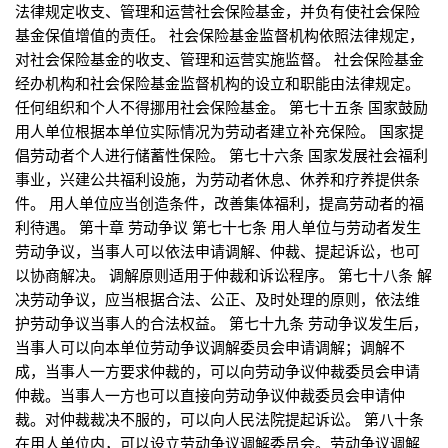
法律规定收支、管理和运营社会保险基金，并负有使社会保险
基金保值增值的责任。 社会保险基金监督机构依照法律规定，
对社会保险基金的收支、管理和运营实施监督。 社会保险基金
经办机构和社会保险基金监督机构的设立和职能由法律规定。
任何组织和个人不得挪用社会保险基金。 第七十五条 国家鼓励
用人单位根据本单位实际情况为劳动者建立补充保险。 国家提
倡劳动者个人进行储蓄性保险。 第七十六条 国家发展社会福利
事业，兴建公共福利设施，为劳动者休息、休养和疗养提供条
件。 用人单位应当创造条件，改善集体福利，提高劳动者的福
利待遇。 第十章 劳动争议 第七十七条 用人单位与劳动者发生
劳动争议，当事人可以依法申请调解、仲裁、提起诉讼，也可
以协商解决。 调解原则适用于仲裁和诉讼程序。 第七十八条 解
决劳动争议，应当根据合法、公正、及时处理的原则，依法维
护劳动争议当事人的合法权益。 第七十九条 劳动争议发生后，
当事人可以向本单位劳动争议调解委员会申请调解；调解不
成，当事人一方要求仲裁的，可以向劳动争议仲裁委员会申请
仲裁。当事人一方也可以直接向劳动争议仲裁委员会申请仲
裁。对仲裁裁决不服的，可以向人民法院提起诉讼。 第八十条
在用人单位内，可以设立劳动争议调解委员会。劳动争议调解