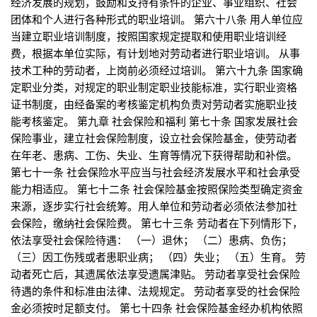
经济发展的规划，鼓励和支持有条件的企业、事业组织、社会
团体和个人进行各种形式的职业培训。 第六十八条 用人单位应
当建立职业培训制度，按照国家规定提取和使用职业培训经
费，根据本单位实际，有计划地对劳动者进行职业培训。 从事
技术工种的劳动者，上岗前必须经过培训。 第六十九条 国家确
定职业分类，对规定的职业制定职业技能标准，实行职业资格
证书制度，由经备案的考核鉴定机构负责对劳动者实施职业技
能考核鉴定。 第九章 社会保险和福利 第七十条 国家发展社会
保险事业，建立社会保险制度，设立社会保险基金，使劳动者
在年老、患病、工伤、失业、生育等情况下获得帮助和补偿。
第七十一条 社会保险水平应当与社会经济发展水平和社会承受
能力相适应。 第七十二条 社会保险基金按照保险类型确定资金
来源，逐步实行社会统筹。用人单位和劳动者必须依法参加社
会保险，缴纳社会保险费。 第七十三条 劳动者在下列情形下，
依法享受社会保险待遇： （一）退休； （二）患病、负伤；
（三）因工伤残或者患职业病； （四）失业； （五）生育。 劳
动者死亡后，其遗属依法享受遗属津贴。 劳动者享受社会保险
待遇的条件和标准由法律、法规规定。 劳动者享受的社会保险
金必须按时足额支付。 第七十四条 社会保险基金经办机构依照