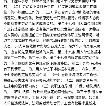
后，不能从事原工作也不能从事由用人单位另行安排的工作
的； （二）劳动者不能胜任工作，经过培训或者调整工作岗
位，仍不能胜任工作的； （三）劳动合同订立时所依据的客观
情况发生重大变化，致使原劳动合同无法履行，经当事人协商
不能就变更劳动合同达成协议的。 第二十七条 用人单位濒临破
产进行法定整顿期间或者生产经营状况发生严重困难，确需裁
减人员的，应当提前三十日向工会或者全体职工说明情况，听
取工会或者职工的意见，经向劳动行政部门报告后，可以裁减
人员。 用人单位依据本条规定裁减人员，在六个月内录用人员
的，应当优先录用被裁减的人员。 第二十八条 用人单位依据本
法第二十四条、第二十六条、第二十七条的规定解除劳动合同
的，应当依照国家有关规定给予经济补偿。 第二十九条 劳动者
有下列情形之一的，用人单位不得依据本法第二十六条、第二
十七条的规定解除劳动合同： （一）患职业病或者因工负伤并
被确认丧失或者部分丧失劳动能力的； （二）患病或者负伤，
在规定的医疗期内的； （三）女职工在孕期、产假、哺乳期内
的； （四）法律、行政法规规定的其他情形。 第三十条 用人单
位解除劳动合同，工会认为不适当的，有权提出意见。如果用
人单位违反法律、法规或者劳动合同，工会有权要求重新处