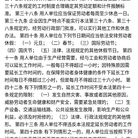
三十六条规定的工时制度合理确定其劳动定额和计件报酬标
准。 第三十八条 用人单位应当保证劳动者每周至少休息一日。
第三十九条 企业因生产特点不能实行本法第三十六条、第三十
八条规定的，经劳动行政部门批准，可以实行其他工作和休息
办法。 第四十条 用人单位在下列节日期间应当依法安排劳动者
休假： （一）元旦； （二）春节； （三）国际劳动节；
（四）国庆节； （五）法律、法规规定的其他休假节日。 第四
十一条 用人单位由于生产经营需要，经与工会和劳动者协商后
可以延长工作时间，一般每日不得超过一小时；因特殊原因需
要延长工作时间的，在保障劳动者身体健康的条件下延长工作
时间每日不得超过三小时，但是每月不得超过三十六小时。 第
四十二条 有下列情形之一的，延长工作时间不受本法第四十一
条规定的限制： （一）发生自然灾害、事故或者因其他原因，
威胁劳动者生命健康和财产安全，需要紧急处理的； （二）生
产设备、交通运输线路、公共设施发生故障，影响生产和公众
利益，必须及时抢修的； （三）法律、行政法规规定的其他情
形。 第四十三条 用人单位不得违反本法规定延长劳动者的工作
时间。 第四十四条 有下列情形之一的，用人单位应当按照下列