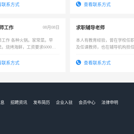
看联系方式
查看联系方式
师工作
08月08日
求职辅导老师
师工作 各种火锅。家常菜。早
本人有教育经验，曾在学校任
。烧烤海鲜，工资要求6000以
及任课教师，也在辅导机构担
师，求周一至周五辅导老师的
看联系方式
查看联系方式
信息
招聘资讯
发布简历
企业入驻
会员中心
法律申明
们