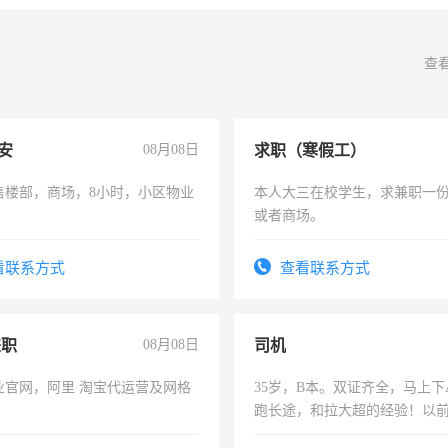
查
安
08月08日
求职（寒假工）
售楼部，商场，8小时，小区物业
本人大三在校学生，求兼职一
或者商场。
看联系方式
查看联系方式
兼职
08月08日
司机
业官网，阿里 淘宝代运营及网格
35岁，B本。双证齐全，马上下
跑长途，和拉大超的经验！以
六，渣土车