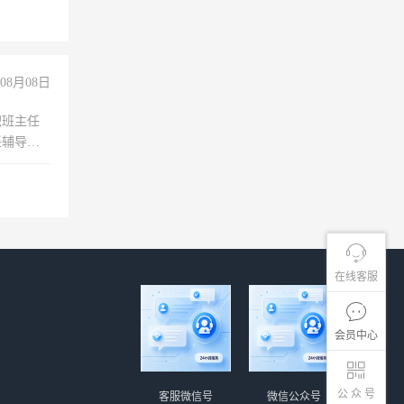
08月08日
职班主任
任辅导教
工作
在线客服
会员中心
公 众 号
客服微信号
微信公众号