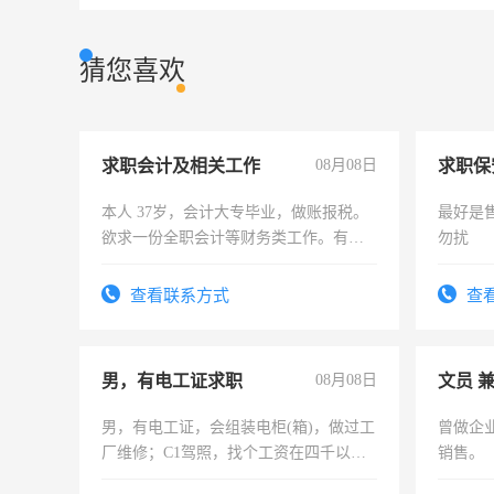
猜您喜欢
求职会计及相关工作
08月08日
求职保
本人 37岁，会计大专毕业，做账报税。
最好是
欲求一份全职会计等财务类工作。有会
勿扰
计证
查看联系方式
查
男，有电工证求职
08月08日
文员 
男，有电工证，会组装电柜(箱)，做过工
曾做企
厂维修；C1驾照，找个工资在四千以
销售。
上，枣强县以外需要有住宿，保险勿扰