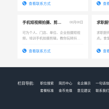
电话
查看联系方式
查
手机短视频拍摄、剪辑、抖音快手
08月08日
求职厨
可为个人、门店、单位、企业拍摄短视
求职厨
频，培训手机拍摄剪辑，教你玩转抖音
点。食堂
可为个人、门店、单位、企业拍摄短视
上
频，培训手机拍摄剪辑，教你玩转抖
查看联系方式
查
音！你也可以成为拍摄达人！你也可以
成为拍摄达人！
栏目导航:
职位搜索
简历中心
名企展示
一句话
套餐标准
金币充值
意见建议
联系我