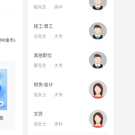
聪先生
·
高中
技工/普工
吕先生
·
大专
80金币)
其他职位
蔡先生
·
大专
财务/会计
张女士
·
大专
文员
息
徐女士
·
本科